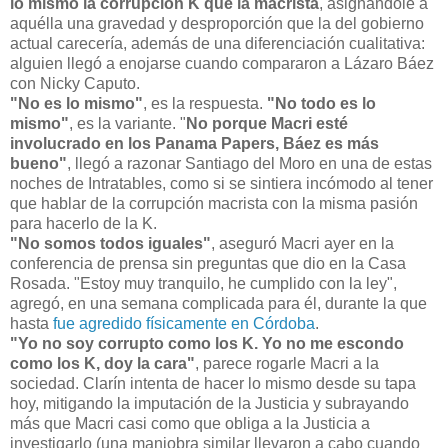
lo mismo la corrupción K que la macrista
, asignándole a
aquélla una gravedad y desproporción que la del gobierno
actual carecería, además de una diferenciación cualitativa:
alguien llegó a enojarse cuando compararon a Lázaro Báez
con Nicky Caputo.
"No es lo mismo"
, es la respuesta.
"No todo es lo
mismo"
, es la variante. "
No porque Macri esté
involucrado en los Panama Papers, Báez es más
bueno"
, llegó a razonar Santiago del Moro en una de estas
noches de Intratables, como si se sintiera incómodo al tener
que hablar de la corrupción macrista con la misma pasión
para hacerlo de la K.
"No somos todos iguales"
, aseguró Macri ayer en la
conferencia de prensa sin preguntas que dio en la Casa
Rosada. "Estoy muy tranquilo, he cumplido con la ley",
agregó, en una semana complicada para él, durante la que
hasta
fue agredido físicamente en Córdoba
.
"Yo no soy corrupto como los K. Yo no me escondo
como los K, doy la cara"
, parece rogarle Macri a la
sociedad. Clarín intenta de hacer lo mismo desde su tapa
hoy, mitigando la imputación de la Justicia y subrayando
más que Macri casi como que obliga a la Justicia a
investigarlo (una maniobra similar llevaron a cabo cuando