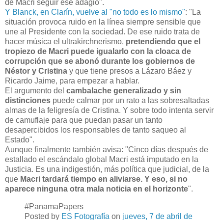
de Macri seguir ese adagio".
Y Blanck, en Clarín, vuelve al "no todo es lo mismo"
: "La
situación provoca ruido en la línea siempre sensible que
une al Presidente con la sociedad. De ese ruido trata de
hacer música el ultrakirchnerismo,
pretendiendo que el
tropiezo de Macri puede igualarlo con la cloaca de
corrupción que se abonó durante los gobiernos de
Néstor y Cristina
y que tiene presos a Lázaro Báez y
Ricardo Jaime, para empezar a hablar.
El argumento del
cambalache generalizado y sin
distinciones
puede calmar por un rato a las sobresaltadas
almas de la feligresía de Cristina. Y sobre todo intenta servir
de camuflaje para que puedan pasar un tanto
desapercibidos los responsables de tanto saqueo al
Estado".
Aunque finalmente también avisa: "Cinco días después de
estallado el escándalo global Macri está imputado en la
Justicia. Es una indigestión, más política que judicial, de la
que
Macri tardará tiempo en aliviarse. Y eso, si no
aparece ninguna otra mala noticia en el horizonte
".
#PanamaPapers
Posted by
ES Fotografía
on
jueves, 7 de abril de