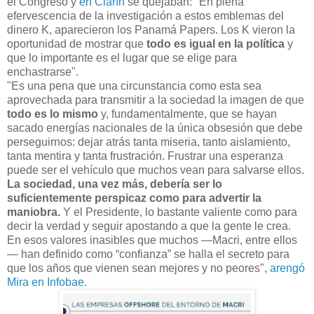
el Congreso y
en Clarín
se quejaban: "En plena
efervescencia de la investigación a estos emblemas del
dinero K, aparecieron los Panamá Papers. Los K vieron la
oportunidad de mostrar que
todo es igual en la política
y
que lo importante es el lugar que se elige para
enchastrarse".
"Es una pena que una circunstancia como esta sea
aprovechada para transmitir a la sociedad la imagen de que
todo es lo mismo
y, fundamentalmente, que se hayan
sacado energías nacionales de la única obsesión que debe
perseguirnos: dejar atrás tanta miseria, tanto aislamiento,
tanta mentira y tanta frustración. Frustrar una esperanza
puede ser el vehículo que muchos vean para salvarse ellos.
La sociedad, una vez más, debería ser lo
suficientemente perspicaz como para advertir la
maniobra.
Y el Presidente, lo bastante valiente como para
decir la verdad y seguir apostando a que la gente le crea.
En esos valores inasibles que muchos —Macri, entre ellos
— han definido como “confianza” se halla el secreto para
que los años que vienen sean mejores y no peores",
arengó
Mira en Infobae
.